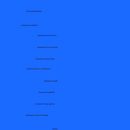
sinistre en 2025 ? Le guide étape par
étape
NOS ASSURANCES
Assurances utilitaires
Assurances poids lourds
Assurances flotte voiture
Assurance camion benne
Assurance grue et camion bras
Assurance nacelle
Assurance engin BTP
Assurance engin agricole
Assurance station de lavage
LEGAL