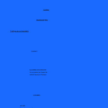
Cookies
Mentions légales
Politique de confidentialité
CONTACT
By BARBIN ASSURANCES
16 rue pierre de Coubertin
63000 Clermont-Ferrand
HORAIRES
9H-19H