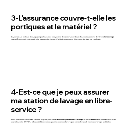
3-L’assurance couvre-t-elle les
portiques et le matériel ?
Oui, bien sûr. Les portiques de lavage, pompes haute pression, systèmes de paiement, aspirateurs et autres équipements de votre
station de lavage
peuvent être couverts contre les bris, les pannes ou les sinistres. C’est indispensable pour éviter de lourdes dépenses imprévues.
4-Est-ce que je peux assurer
ma station de lavage en libre-
service ?
Absolument. Il existe différentes formules adaptées pour votre
station de lavage
manuelle
,
automatique
ou bien en
libre-service
. Ces installations étant
souvent ouvertes 24h/24, il est essentiel de prévoir des garanties contre certains risques comme le vandalisme et les dommages accidentels.