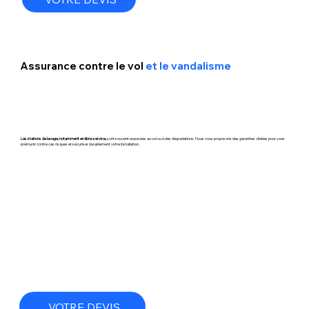
Assurance contre le vol
et le vandalisme
Les stations de lavage, notamment en libre-service,
sont souvent exposées au vol ou à des dégradations. Nous vous proposons des garanties ciblées pour vous
prémunir contre ces risques et sécuriser durablement votre installation.
VOTRE DEVIS