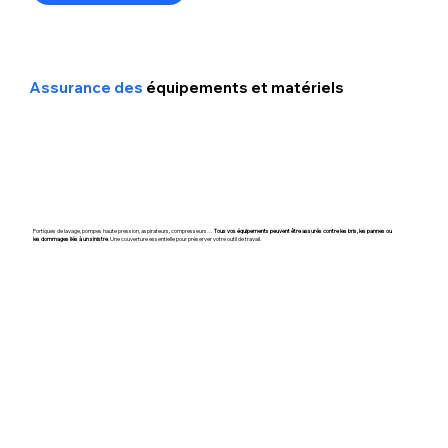
Assurance des
équipements et matériels
Portiques de lavage, pompes haute pression, aspirateurs, compresseurs…
Tous vos équipements peuvent être assurés contre les bris, les pannes ou
les dommages liés à un sinistre
. Une couverture essentielle pour préserver votre outil de travail.