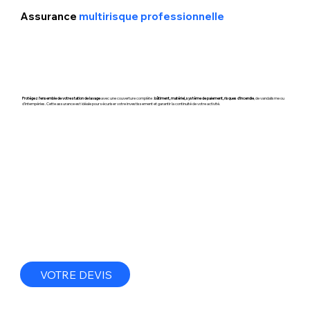
Assurance
multirisque professionnelle
Protégez l’ensemble de votre station de lavage
avec une couverture complète :
bâtiment, matériel, système de paiement, risques d’incendie
, de vandalisme ou
d’intempéries. Cette assurance est idéale pour sécuriser votre investissement et garantir la continuité de votre activité.
VOTRE DEVIS