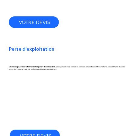
VOTRE DEVIS
Perte d’exploitation
Un sinistre peut forcer la fermeture temporaire de votre station.
Cette garantie vous permet de compenser la perte de chiffre d'affaires pendant l’arrêt de votre
activité, afin de maintenir votre trésorerie et repartir sereinement.
VOTRE DEVIS