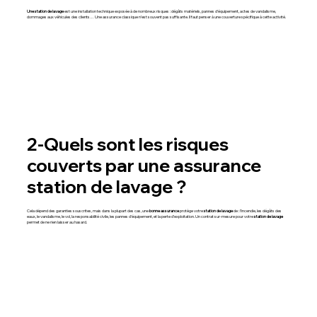
Une station de lavage
est une installation technique exposée à de nombreux risques : dégâts matériels, pannes d’équipement, actes de vandalisme,
dommages aux véhicules des clients… Une assurance classique n’est souvent pas suffisante. Il faut penser à une couverture spécifique à cette activité.
2-Quels sont les risques
couverts par une assurance
station de lavage ?
Cela dépend des garanties souscrites, mais dans la plupart des cas, une
bonne assurance
protège votre
station de lavage
de : l’incendie, les dégâts des
eaux, le vandalisme, le vol, la responsabilité civile, les pannes d’équipement, et la perte d’exploitation. Un contrat sur-mesure pour votre
station de lavage
permet de ne rien laisser au hasard.