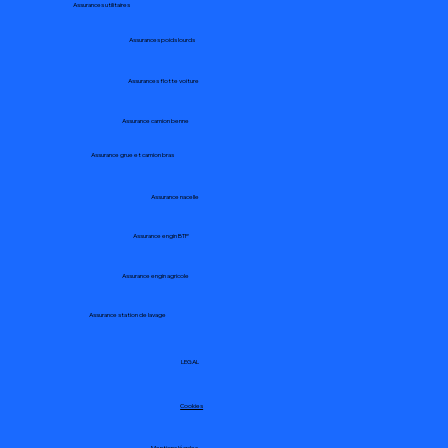
Assurances utilitaires
Assurances poids lourds
Assurances flotte voiture
Assurance camion benne
Assurance grue et camion bras
Assurance nacelle
Assurance engin BTP
Assurance engin agricole
Assurance station de lavage
LEGAL
Cookies
Mentions légales