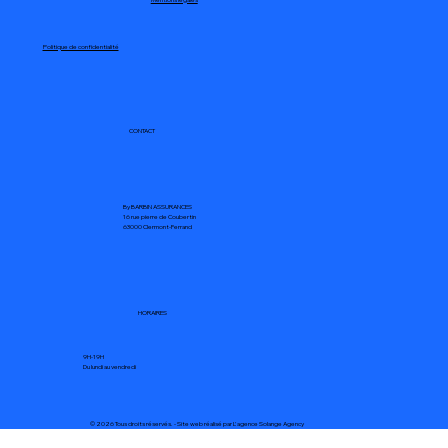
Politique de confidentialité
CONTACT
By BARBIN ASSURANCES
16 rue pierre de Coubertin
63000 Clermont-Ferrand
HORAIRES
9H-19H
Du lundi au vendredi
© 2026 Tous droits réservés. -
Site web réalisé par L'agence Solange Agency