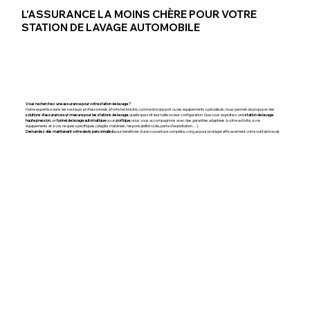
L'ASSURANCE LA MOINS CHÈRE POUR VOTRE
STATION DE LAVAGE AUTOMOBILE
Vous recherchez une assurance pour votre station de lavage ?
Notre expertise dans les secteurs professionnels à forte technicité, comme le transport ou les équipements spécialisés, nous permet de proposer des
solutions d’assurance sur-mesure pour les stations de lavage
, quelle que soit leur taille ou leur configuration. Que vous exploitiez une
station de lavage
haute pression
, un
tunnel de lavage automatique
ou un
portique
, nous vous accompagnons avec des garanties adaptées à votre activité, à vos
équipements et à vos risques spécifiques (dégâts matériels, responsabilité civile, perte d’exploitation…).
Demandez dès maintenant votre devis personnalisé
pour bénéficier d’une couverture complète, conçue pour protéger efficacement votre outil de travail.