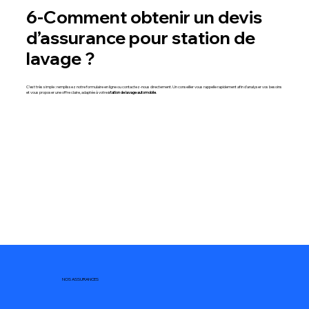
6-Comment obtenir un devis
d’assurance pour station de
lavage ?
C’est très simple : remplissez notre formulaire en ligne ou contactez-nous directement. Un conseiller vous rappelle rapidement afin d'analyser vos besoins
et vous proposer une offre claire, adaptée à votre
station de lavage automobile
.
NOS ASSURANCES