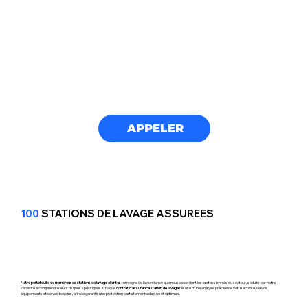
APPELER
100
STATIONS DE LAVAGE ASSUREES
Notre portefeuille de nombreuses stations de lavage clientes
témoigne de la confiance que nous accordent les professionnels du secteur, séduits par notre
capacité à comprendre leurs risques spécifiques. Chaque
contrat d’assurance station de lavage
résulte d’une analyse précise de votre activité, de vos
équipements et de vos besoins, afin de garantir une protection parfaitement adaptée et optimale.