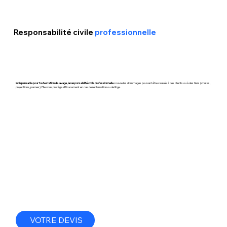
Responsabilité civile
professionnelle
Indispensable pour toute station de lavage, la responsabilité civile professionnelle
couvre les dommages pouvant être causés à des clients ou à des tiers (chutes,
projections, pannes). Elle vous protège efficacement en cas de réclamation ou de litige.
VOTRE DEVIS