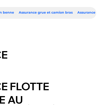
on benne
Assurance grue et camion bras
Assurance nace
CE
E FLOTTE
E AU